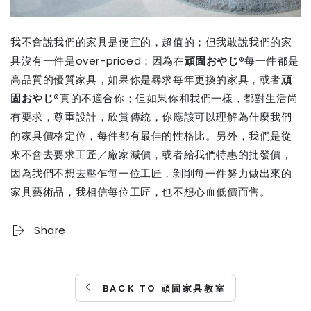
我不會說我們的家具是便宜的，超值的；但我敢說我們的家
具沒有一件是
over-priced
；因為在
頑固おやじ
®
每一件都是
高品質的優質家具，如果你是尋求每年更換的家具，或者
頑
固おやじ
®
真的不適合你；但如果你和我們一樣，都對生活尚
有要求，尊重設計，欣賞傳統，你應該可以理解為什麼我們
的家具價格定位，每件都有最佳的性格比。另外，我們是從
來不會去要求工匠／廠家減價，或者給我們特惠的批發價，
因為我們不想去壓乍每一位工匠，剝削每一件努力做出來的
家具藝術品，我相信每位工匠，也不想心血低價而售。
Share
BACK TO 頑固家具教室