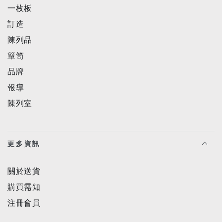
一枚板
訂造
陳列品
簞笥
品牌
報導
陳列室
更多資訊
關於送貨
購買需知
注冊會員