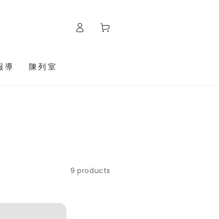
購
Log
物
in
車
報導
陳列室
9 products