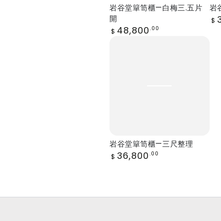
白
立
岩谷堂簞笥櫃—白梅三.五片
岩
梅
長
Re
開
$
pr
Regular
48,800
三.
五
.00
$
price
岩
五
段
谷
片
堂
開
簞
笥
櫃
—
三
岩谷堂簞笥櫃—三尺整理
尺
Regular
36,800
.00
$
price
整
理