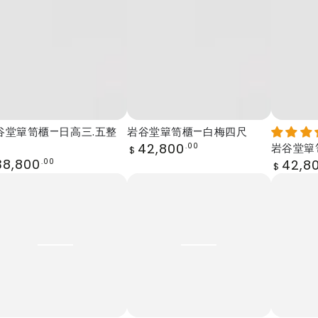
谷
谷
堂
堂
簞
簞
笥
笥
櫃
櫃
—
—
白
四.
谷堂簞笥櫃—日高三.五整
岩谷堂簞笥櫃—白梅四尺
梅
五
Regular
42,800
.00
岩谷堂簞
$
price
gular
38,800
Regular
四
整
.00
42,8
$
ice
price
岩
岩
尺
理
谷
谷
堂
堂
簞
簞
笥
笥
櫃
櫃
—
—