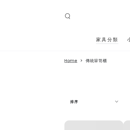
SKIP TO
CONTENT
Read
the
Privacy
Policy
家具分類
>
Home
傳統簞笥櫃
排序
岩
岩