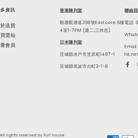
更多資訊
香港陳列室
聯絡我
觀塘觀塘道398號Eastcore 6樓
電話:
關於送貨
4室1-7PM (週二,三休息)
What
購買需知
日本陳列室
注冊會員
Email
茨城縣水戶市笠原町1497-1
hk.ne
茨城縣筑波市台町3-1-8
Fac
 All rights reserved by Full house