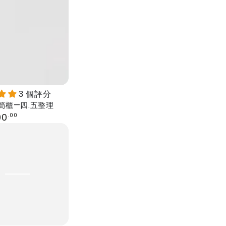
3 個評分
笥櫃—四.五整理
00
.00