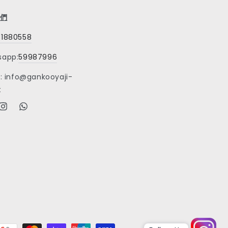
們
31880558
sapp:
59987996
 : info@gankooyaji-
t
ebook
Instagram
Facebook