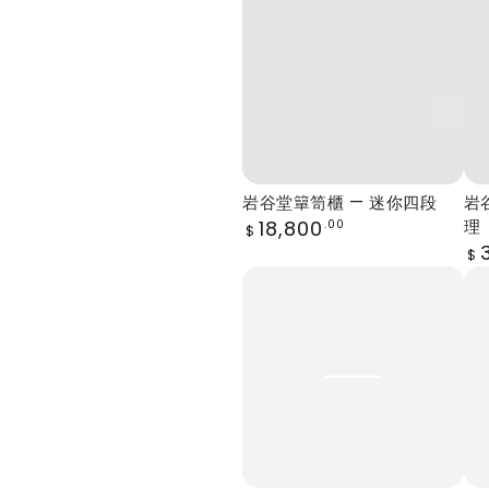
谷
谷
堂
堂
簞
簞
笥
笥
櫃
櫃
—
—
迷
日
岩谷堂簞笥櫃 — 迷你四段
岩
你
高
Regular
18,800
理
.00
$
price
Re
四
三.
$
pr
岩
岩
段
五
谷
谷
整
堂
堂
理
簞
簞
笥
笥
櫃
櫃
—
—