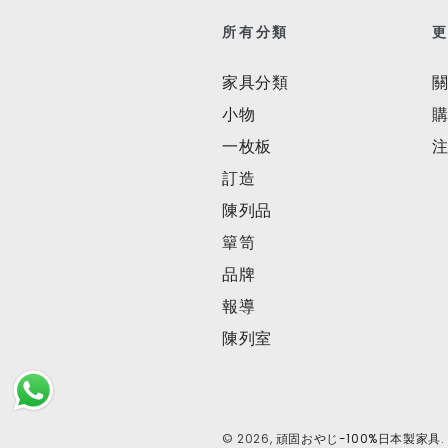
所有分類
家具分類
小物
一枚板
訂造
陳列品
簞笥
品牌
報導
陳列室
© 2026,
頑固おやじ-100%日本製家具
.