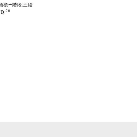
笥櫃—階段.三段
00
.00