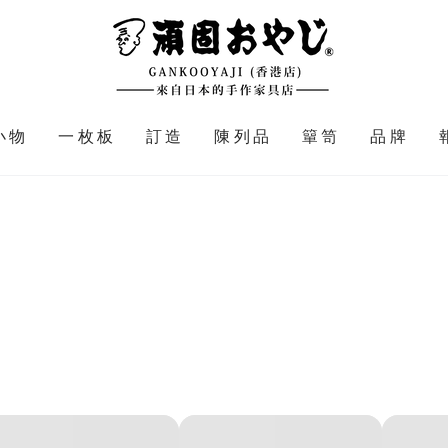
小物
一枚板
訂造
陳列品
簞笥
品牌
岩
岩