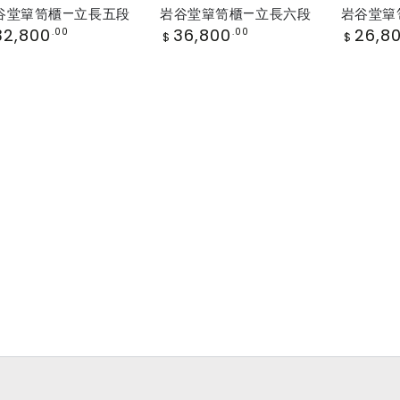
立
階
谷堂簞笥櫃—立長五段
岩谷堂簞笥櫃—立長六段
岩谷堂簞
長
段.
gular
Regular
Regular
32,800
36,800
26,8
.00
.00
$
$
ice
price
price
六
三
段
段