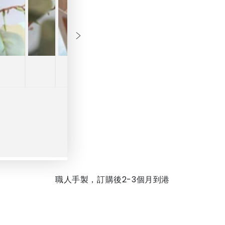
座
座
扶
扶
手
手
舒
舒
適
適
椅
椅
-
-
多
多
種
種
木
木
材
材
職人手製，訂購後2-3個月到港