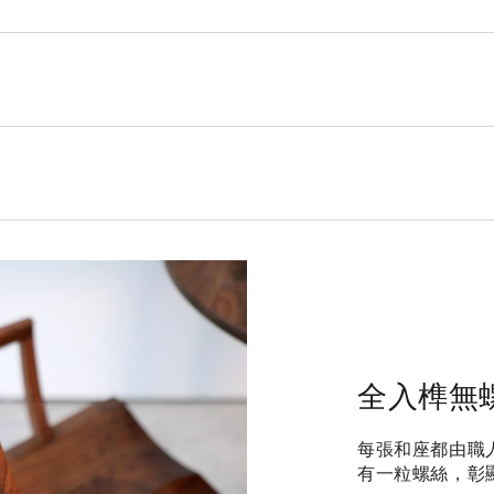
全入榫無
每張和座都由職
有一粒螺絲，彰