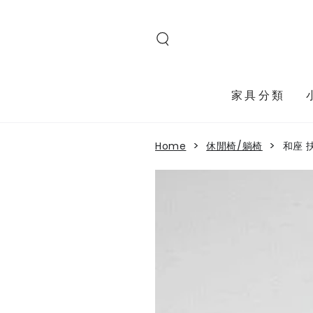
SKIP TO
CONTENT
Read
the
Privacy
Policy
家具分類
>
>
Home
休閒椅/躺椅
和座 
SKIP TO PRODUCT
INFORMATION