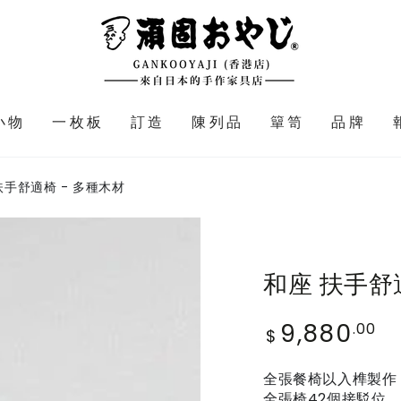
小物
一枚板
訂造
陳列品
簞笥
品牌
扶手舒適椅 - 多種木材
和座 扶手舒
9,880
Regular
.00
$
price
全張餐椅以入榫製作
全張椅42個接駁位