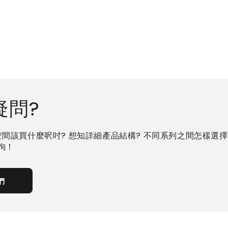
疑問?
空間該買什麼呎吋? 想知詳細產品結構? 不同系列之間怎樣選擇
查詢！
們