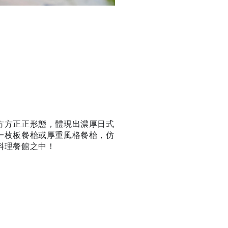
方方正正形態，體現出濃厚日式
一枚板餐枱或厚重風格餐枱，仿
料理餐館之中！