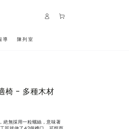
購
Log
物
in
車
報導
陳列室
適椅 - 多種木材
，絶無採用一粒螺絲，意味著
，工匠就做了42個榫口，可想而