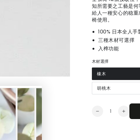
知所需要之工藝是何
Open
給人一種安心的稳重
media
1
椅使用。
in
modal
100% 日本全人手
三種木材可選擇
入榫功能
木材選擇
橡木
胡桃木
Quantity
Decrease
Increa
quantity
quanti
for
for
和
和