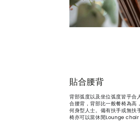
貼合腰背
背部弧度以及坐位弧度皆乎合
合腰背，背部比一般餐椅為高
何身型人士。備有扶手或無扶
椅亦可以當休閒Lounge chair