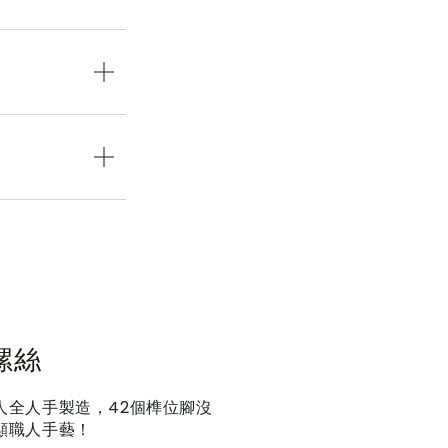
螺絲
人全人手製造，42個榫位腳沒
顯職人手藝！