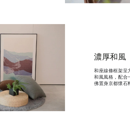
濃厚和風
和座線條框架呈
和風風格，配合
佛置身京都懷石