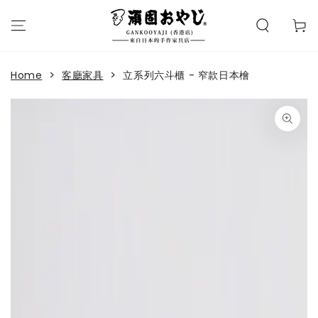
購
SKIP TO
CONTENT
物
Read
車
the
Privacy
>
>
Home
客廳家具
立系列六斗櫃 - 窄款日本檜
Policy
SKIP TO PRODUCT
INFORMATION
Open
media
1
in
modal