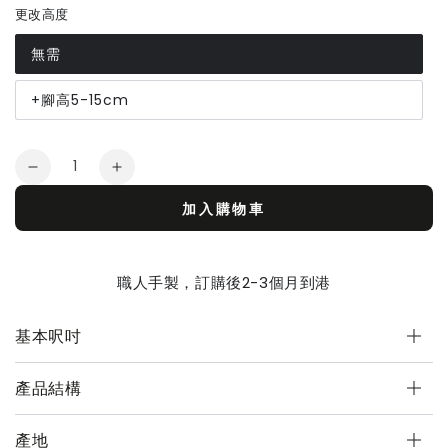
更改高度
無需
+腳高5-15cm
Quantity
Decrease
Increase
quantity
quantity
加入購物車
for
for
立
立
系
系
職人手製，訂購後2-3個月到港
列
列
六
六
基本呎吋
斗
斗
櫃
櫃
-
-
產品結構
窄
窄
款
款
產地