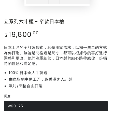
立系列六斗櫃 - 窄款日本檜
19,800
Regular
.00
$
price
日本工匠的全訂製款式，聆聽用家需求，以獨一無二的方式
為你打造。無論是間格還是尺寸，都可以根據你的喜好進行
調整和更改。他們注重細節，日本製的細心將帶給你一份獨
特的體驗和滿足感。
100% 日本全人手製造
由鳥取的中尾工匠，為香港客人訂製
呎吋/間格自由訂製
長度
w60-75