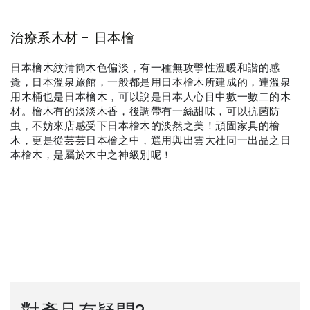
治療系木材 - 日本檜
日本檜木紋清簡木色偏淡，有一種無攻擊性溫暖和諧的感
覺，日本溫泉旅館，一般都是用日本檜木所建成的，連溫泉
用木桶也是日本檜木，可以說是日本人心目中數一數二的木
材。檜木有的淡淡木香，後調帶有一絲甜味，可以抗菌防
虫，不妨來店感受下日本檜木的淡然之美！頑固家具的檜
木，更是從芸芸日本檜之中，選用與出雲大社同一出品之日
本檜木，是屬於木中之神級別呢！