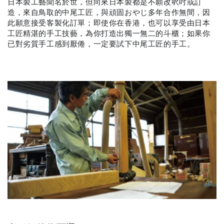
日本製工藝聞名於世，但向來日本製都是不願改呎吋或訂
造，來自鳥取的中尾工匠，與頑固おやじ多年合作無間，因
此願意接受客製化訂單；即使你在香港，也可以享受由日本
工匠精湛的手工技藝，為你打造出獨一無二的斗櫃；如果你
已對劣質手工感到厭倦，一定要試下中尾工匠的手工。