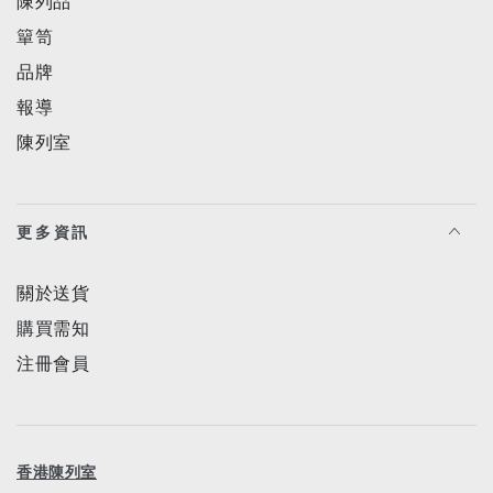
陳列品
簞笥
品牌
報導
陳列室
更多資訊
關於送貨
購買需知
注冊會員
香港陳列室