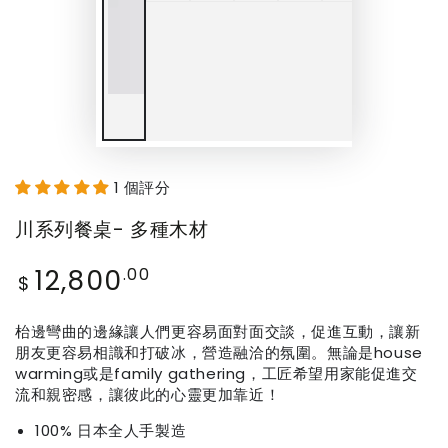
1 個評分
川系列餐桌- 多種木材
12,800
Regular
.00
$
price
枱邊彎曲的邊緣讓人們更容易面對面交談，促進互動，讓新
朋友更容易相識和打破冰，營造融洽的氛圍。無論是house
warming或是family gathering，工匠希望用家能促進交
流和親密感，讓彼此的心靈更加靠近！
100% 日本全人手製造