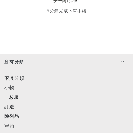
安全簡易結帳
5分鐘完成下單手續
所有分類
家具分類
小物
一枚板
訂造
陳列品
簞笥