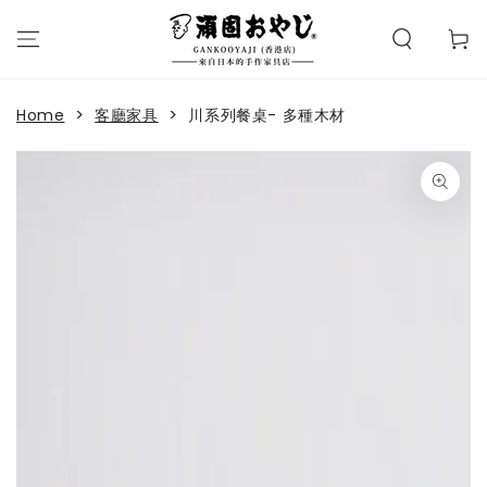
購
SKIP TO
CONTENT
物
Read
車
the
Privacy
>
>
Home
客廳家具
川系列餐桌- 多種木材
Policy
SKIP TO PRODUCT
INFORMATION
Open
media
1
in
modal