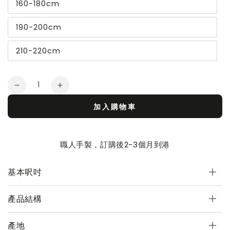
160-180cm
190-200cm
210-220cm
Quantity
Decrease
Increase
quantity
quantity
加入購物車
for
for
川
川
系
系
職人手製，訂購後2-3個月到港
列
列
餐
餐
基本呎吋
桌-
桌-
多
多
種
種
產品結構
木
木
材
材
產地