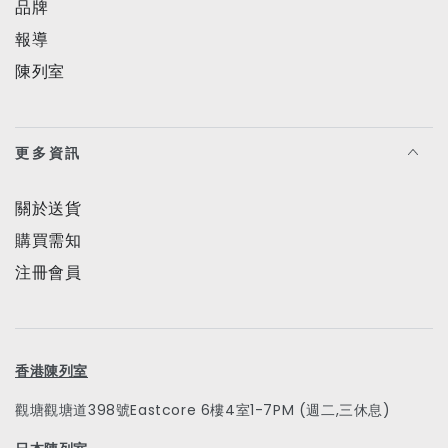
品牌
報導
陳列室
更多資訊
關於送貨
購買需知
注冊會員
香港陳列室
觀塘觀塘道398號Eastcore 6樓4室1-7PM (週二,三休息)