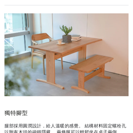
獨特腳型
腿部採用圓潤設計，給人溫暖的感覺。 結構材料固定螺栓孔
以附有木頭的磁鐵隱藏。 兩條腿可以輕鬆坐在桌子兩側。