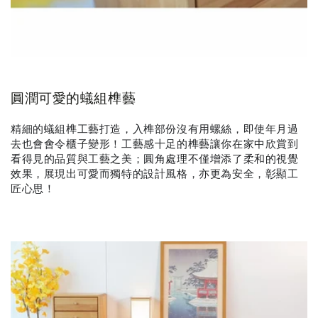
圓潤可愛的蟻組榫藝
精細的蟻組榫工藝打造，入榫部份沒有用螺絲，即使年月過
去也會會令櫃子變形！工藝感十足的榫藝讓你在家中欣賞到
看得見的品質與工藝之美；圓角處理不僅增添了柔和的視覺
效果，展現出可愛而獨特的設計風格，亦更為安全，彰顯工
匠心思！