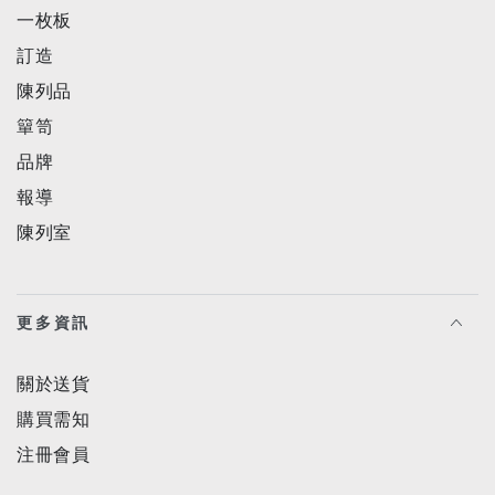
一枚板
訂造
陳列品
簞笥
品牌
報導
陳列室
更多資訊
關於送貨
購買需知
注冊會員