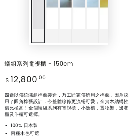
蟻組系列電視櫃 - 150cm
12,800
Regular
.00
$
price
四邊以傳統蟻組榫藝製造，乃工匠家傳所用之榫藝，因為採
用了圓角榫藝設計，令整體線條更流暢可愛，全實木結構性
價比極高！全個蟻組系列有電視櫃，小邊櫃，置物架，邊餐
櫃及斗櫃可選擇。
100% 日本製
兩種木色可選