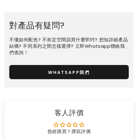
對產品有疑問?
不懂如何配色? 不肯定空間該買什麼呎吋? 想知詳細產品
結構? 不同系列之間怎樣選擇? 立即Whatsapp聯絡我
們查詢！
WHATSAPP我們
客人評價
曾經購買？撰寫評價