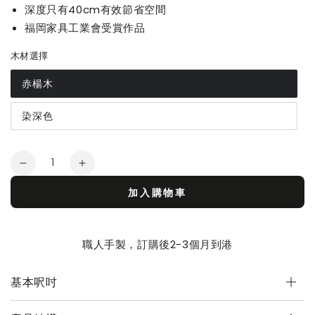
深度只有40cm有效節省空間
福岡家具工業會受賞作品
木材選擇
赤楊木
染深色
Quantity
Decrease
Increase
quantity
quantity
加入購物車
for
for
蟻
蟻
組
組
職人手製，訂購後2-3個月到港
系
系
列
列
基本呎吋
電
電
視
視