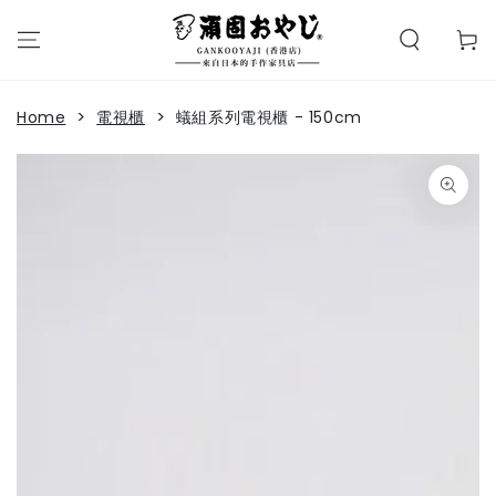
購
SKIP TO
CONTENT
物
Read
車
the
Privacy
>
>
Home
電視櫃
蟻組系列電視櫃 - 150cm
Policy
SKIP TO PRODUCT
INFORMATION
Open
media
1
in
modal